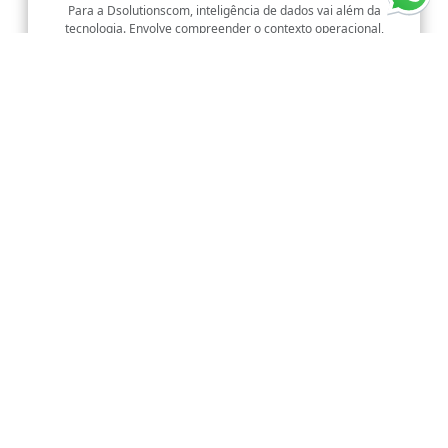
Para a Dsolutionscom, inteligência de dados vai além da
tecnologia. Envolve compreender o contexto operacional,
interpretar informações com critério e apoiar decisões que tragam
mais clareza, previsibilidade e eficiência.
Nosso posicionamento
Acreditamos que operações mais eficientes são resultado de
informação bem estruturada, leitura adequada dos dados e
decisões alinhadas à realidade logística.
Visão
Atuar como referência em inteligência de dados aplicada ao
comércio exterior, apoiando empresas na condução de operações
cada vez mais eficientes e bem direcionadas.